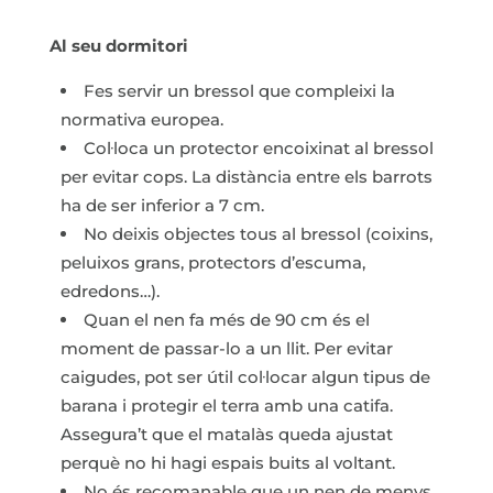
Al seu dormitori
Fes servir un bressol que compleixi la
normativa europea.
Col·loca un protector encoixinat al bressol
per evitar cops. La distància entre els barrots
ha de ser inferior a 7 cm.
No deixis objectes tous al bressol (coixins,
peluixos grans, protectors d’escuma,
edredons…).
Quan el nen fa més de 90 cm és el
moment de passar-lo a un llit. Per evitar
caigudes, pot ser útil col·locar algun tipus de
barana i protegir el terra amb una catifa.
Assegura’t que el matalàs queda ajustat
perquè no hi hagi espais buits al voltant.
No és recomanable que un nen de menys