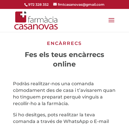
972 328 352
fmtcasanovas@gmail.com
ENCÀRRECS
Fes els teus encàrrecs
online
Podràs realitzar-nos una comanda
còmodament des de casa i t’avisarem quan
ho tinguem preparat perquè vinguis a
recollir-ho a la farmàcia.
Si ho desitges, pots realitzar la teva
comanda a través de WhatsApp o E-mail