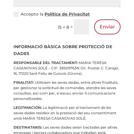
Accepto la
Política de Privacitat
Enviar
=
15 + 8
INFORMACIÓ BÀSICA SOBRE PROTECCIÓ DE
DADES
RESPONSABLE DEL TRACTAMENT:
MARIA TERESA
CASANOVAS SOLÉ – CIF: 38509763N Dir. Postal: C. Canigó,
16, 17220 Sant Feliu de Guíxols (Girona).
FINALITAT:
Utilitzem les seves dades, entre altres finalitats,
per gestionar la sol·licitud de comandes, atendre les seves
consultes, així com per, si escau, enviar-li comunicacions
personalitzades.
LEGITIMACIÓN:
La legitimació per al tractament de les
seves dades resideix en la prestació del seu consentiment
amb MARIA TERESA CASANOVAS SOLÉ.
DESTINATARIS:
Les seves dades seran tractades per altres
empreses i tercers col·laboradors que treballen amb