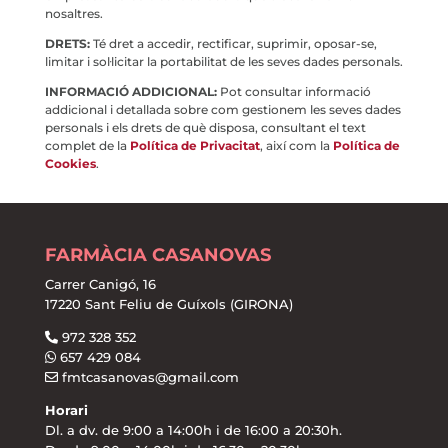
nosaltres.
DRETS:
Té dret a accedir, rectificar, suprimir, oposar-se,
limitar i sol·licitar la portabilitat de les seves dades personals.
INFORMACIÓ ADDICIONAL:
Pot consultar informació
addicional i detallada sobre com gestionem les seves dades
personals i els drets de què disposa, consultant el text
complet de la
Política de Privacitat
, així com la
Política de
Cookies
.
FARMÀCIA CASANOVAS
Carrer Canigó, 16
17220 Sant Feliu de Guíxols (GIRONA)
972 328 352
657 429 084
fmtcasanovas@gmail.com
Horari
Dl. a dv. de 9:00 a 14:00h i de 16:00 a 20:30h.