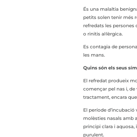
És una malaltia benigna
petits solen tenir més re
refredats les persones 
o rinitis al·lèrgica.
Es contagia de persona 
les mans.
Quins són els seus s
El refredat produeix moc
començar pel nas i, de 
tractament, encara que 
El període d’incubació 
molèsties nasals amb a
principi clara i aquosa
purulent.