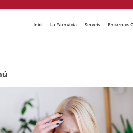
Inici
La Farmàcia
Serveis
Encàrrecs 
mú