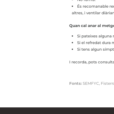
És recomanable rent
altres, i ventilar diàri
Quan cal anar al metg
Si pateixes alguna 
Si el refredat dura 
Si tens algun símpt
I recorda, pots consult
Fonts:
SEMFYC, Fisterra,