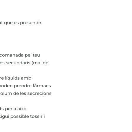
vat que es presentin
recomanada pel teu
ctes secundaris (mal de
ure líquids amb
s poden prendre fàrmacs
volum de les secrecions
s per a això.
igui possible tossir i