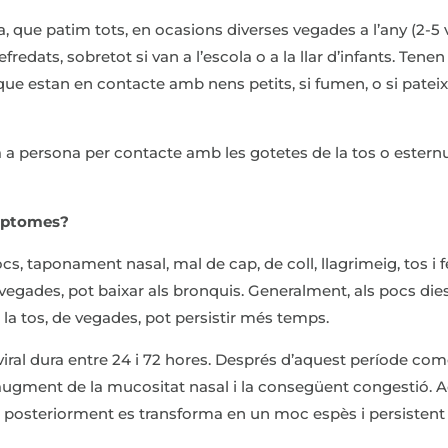
, que patim tots, en ocasions diverses vegades a l’any (2-5 
fredats, sobretot si van a l’escola o a la llar d’infants. Tene
que estan en contacte amb nens petits, si fumen, o si pateix
a persona per contacte amb les gotetes de la tos o esternu
ímptomes?
s, taponament nasal, mal de cap, de coll, llagrimeig, tos i fe
vegades, pot baixar als bronquis. Generalment, als pocs die
la tos, de vegades, pot persistir més temps.
viral dura entre 24 i 72 hores. Després d’aquest període co
ugment de la mucositat nasal i la consegüent congestió. A
, i posteriorment es transforma en un moc espès i persistent 