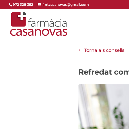
972 328 352
fmtcasanovas@gmail.com
Torna als consells
Refredat co