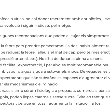
infecció vírica, no cal donar tractament amb antibiòtics, lle
a evolució i siguin indicats pel metge.
 algunes recomanacions que poden alleujar els símptomes:
o la febre pots prendre paracetamol (la dosi habitualment 
bé redueix la febre i alleuja el mal de cap, però té més efe
ressió arterial, etc.). No s’ha de donar aspirina als nens.
 facilita l’expectoració, i per això és molt recomanable be
amb vapor d’aigua ajuda a estovar els mocs. De vegades, e
expectorants que són substàncies capaces d’augmentar el 
lar els mecanismes d’eliminació.
ts nasals amb sèrum fisiològic o preparats comercials pensat
e gola, poden llepar-caramels sense sucre. Evita en tant que s
pectorar, perquè en tossir augmenta la irritació i la tos.