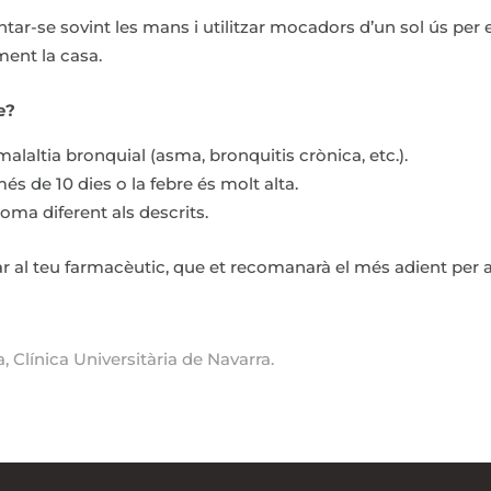
ar-se sovint les mans i utilitzar mocadors d’un sol ús per e
ament la casa.
e?
malaltia bronquial (asma, bronquitis crònica, etc.).
més de 10 dies o la febre és molt alta.
oma diferent als descrits.
ar al teu farmacèutic, que et recomanarà el més adient per a
 Clínica Universitària de Navarra.