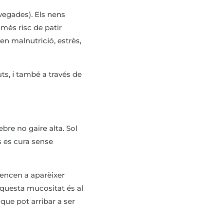
vegades). Els nens
n més risc de patir
en malnutrició, estrès,
ts, i també a través de
bre no gaire alta. Sol
s es cura sense
mencen a aparèixer
questa mucositat és al
que pot arribar a ser