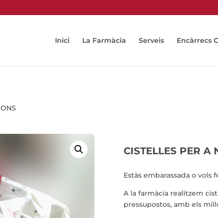
Inici
La Farmàcia
Serveis
Encàrrecs 
DONS
CISTELLES PER A
Estàs embarassada o vols fe
A la farmàcia realitzem cis
pressupostos, amb els mill