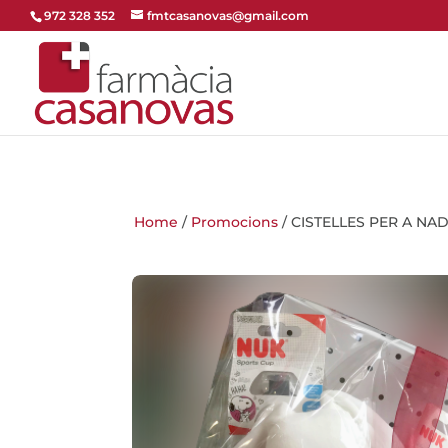
972 328 352
fmtcasanovas@gmail.com
Home
/
Promocions
/ CISTELLES PER A NA