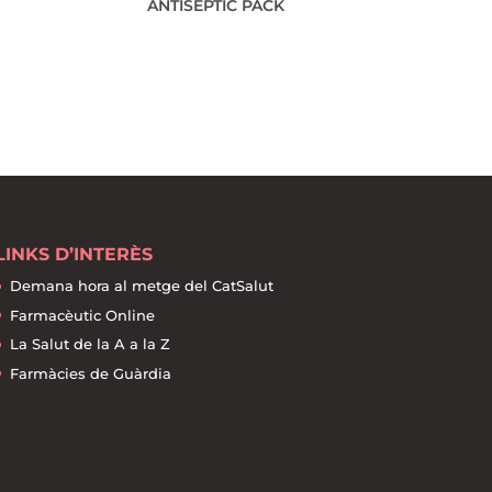
ANTISÈPTIC PACK
LINKS D’INTERÈS
Demana hora al metge del CatSalut
Farmacèutic Online
La Salut de la A a la Z
Farmàcies de Guàrdia