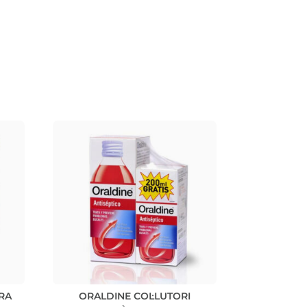
ERA
ORALDINE COL·LUTORI