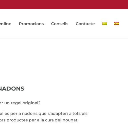
Online
Promocions
Consells
Contacte
 NADONS
r un regal original?
telles per a nadons que s’adapten a tots els
ors productes per a la cura del nounat.