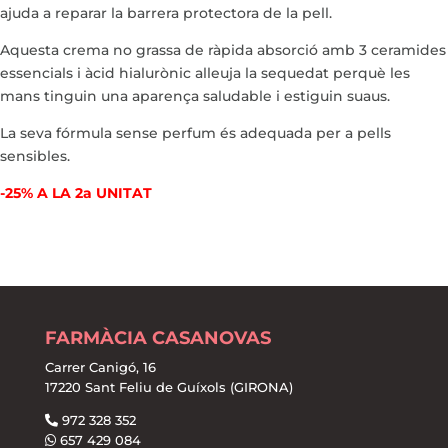
ajuda a reparar la barrera protectora de la pell.
Aquesta crema no grassa de ràpida absorció amb 3 ceramides
essencials i àcid hialurònic alleuja la sequedat perquè les
mans tinguin una aparença saludable i estiguin suaus.
La seva fórmula sense perfum és adequada per a pells
sensibles.
-25% A LA 2a UNITAT
FARMÀCIA CASANOVAS
Carrer Canigó, 16
17220 Sant Feliu de Guíxols (GIRONA)
972 328 352
657 429 084