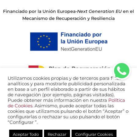
Financiado por la Unión Europea-
Next Generation EU
en el
Mecanismo de Recuperación y Resiliencia
Utilizamos cookies propias y de terceros para fines
analíticos y para mostrarle publicidad personalizada
en base a un perfil elaborado a partir de sus hábitos
de navegación (por ejemplo, páginas visitadas).
Puede obtener más información en nuestra
Política
de Cookies
. Asimismo, puede aceptar todas las
Aviso legal
Política de Privacidad
cookies que utilizamos pulsando el botón “Aceptar” o
Política de Cookies
configurarlas o rechazar su uso pulsando el botón
“Configurar ”.
Web diseñada por © 2023,
Farmacia y Salud Digital
Aceptar Todo
Rechazar
Configurar Cookies