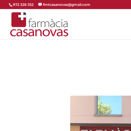
972 328 352
fmtcasanovas@gmail.com