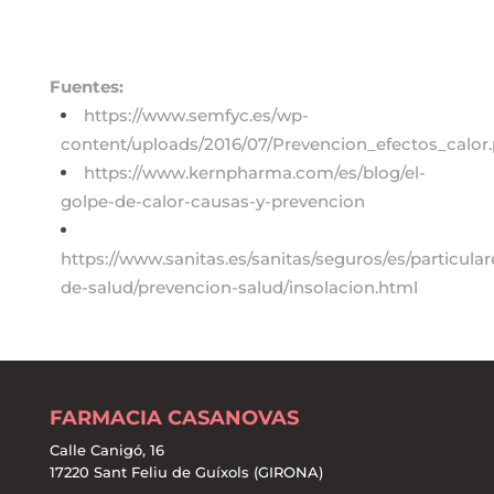
Fuentes:
https://www.semfyc.es/wp-
content/uploads/2016/07/Prevencion_efectos_calor.
https://www.kernpharma.com/es/blog/el-
golpe-de-calor-causas-y-prevencion
https://www.sanitas.es/sanitas/seguros/es/particular
de-salud/prevencion-salud/insolacion.html
FARMACIA CASANOVAS
Calle Canigó, 16
17220 Sant Feliu de Guíxols (GIRONA)