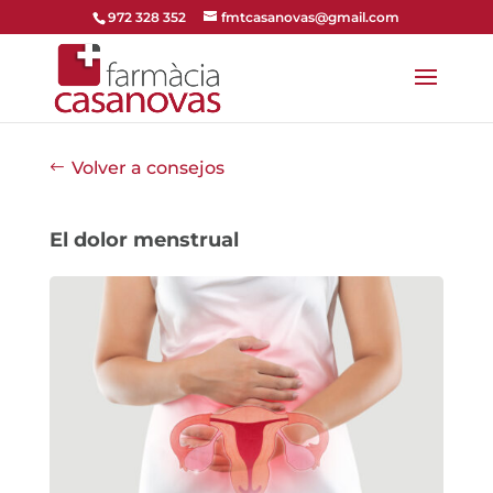
972 328 352
fmtcasanovas@gmail.com
Volver a consejos
El dolor menstrual