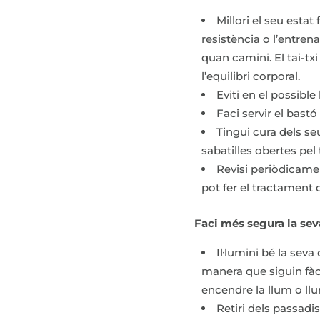
Millori el seu estat
resistència o l’entren
quan camini. El tai-txi
l’equilibri corporal.
Eviti en el possible
Faci servir el bast
Tingui cura dels seu
sabatilles obertes pel 
Revisi periòdicamen
pot fer el tractament 
Faci més segura la seva
Il·lumini bé la seva
manera que siguin fàc
encendre la llum o l
Retiri dels passadis