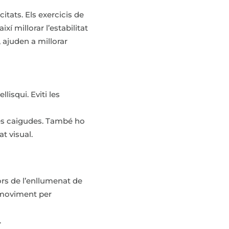
citats. Els exercicis de
í millorar l’estabilitat
, ajuden a millorar
lisqui. Eviti les
unes caigudes. També ho
t visual.
tors de l’enllumenat de
 moviment per
.