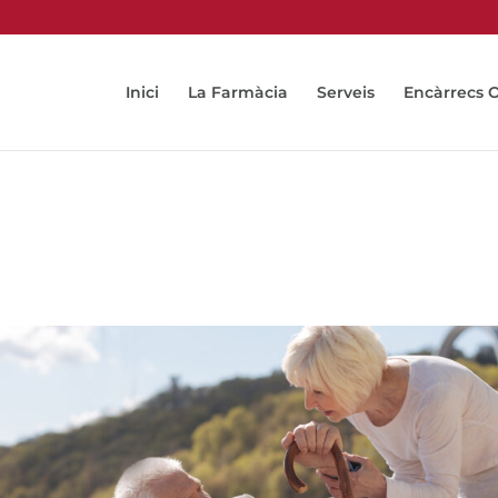
Inici
La Farmàcia
Serveis
Encàrrecs 