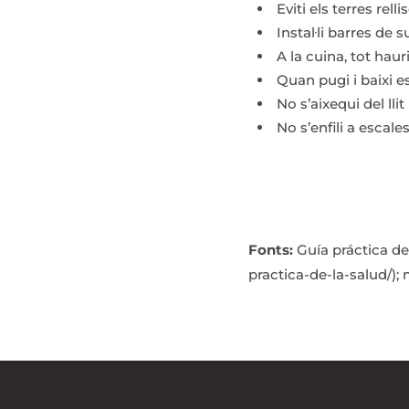
Eviti els terres rell
Instal·li barres de 
A la cuina, tot haur
Quan pugi i baixi e
No s’aixequi del l
No s’enfili a escal
Fonts:
Guía práctica d
practica-de-la-salud/)