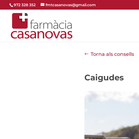
972 328 352
fmtcasanovas@gmail.com
Torna als consells
Caigudes