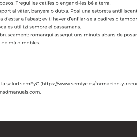
iscosos. Tregui les catifes o enganxi-les bé a terra.
suport al vàter, banyera o dutxa. Posi una estoreta antilliscan
ia d’estar a l’abast; eviti haver d’enfilar-se a cadires o tambor
scales utilitzi sempre el passamans.
lit bruscament: romangui assegut uns minuts abans de posar-
es de mà o mobles.
e la salud semFyC (https://www.semfyc.es/formacion-y-recur
; msdmanuals.com.