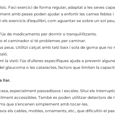
 físic. Faci exercici de forma regular, adaptat a les seves capa
ament amb peses poden ajudar a enfortir les cames febles i aix
 i els exercicis d’equilibri, com aguantar-se sobre un sol peu
 l’ús de medicaments per dormir o tranquil·litzants.
ó o el caminador si té problemes per caminar.
s peus. Utilitzi calçat amb taló baix i sola de goma que no rel
taló.
t la visió: l’ús d’ulleres específiques ajuda a prevenir alg
del glaucoma o les cataractes, factors que limiten la capacita
 llar.
 casa, especialment passadissos i escales. Situï els interrup
ilment accessibles. També es poden utilitzar detectors de
lums que s’encenen simplement amb tocar-les.
sos els cables, mobles, ornaments, etc., que dificultin el pas