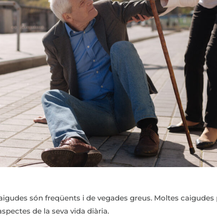
 caigudes són freqüents i de vegades greus. Moltes caigudes
pectes de la seva vida diària.